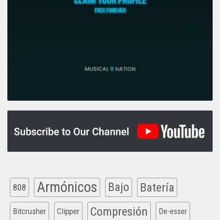
Armónicos
Bajo
Batería
808
Compresión
Bitcrusher
Clipper
De-esser