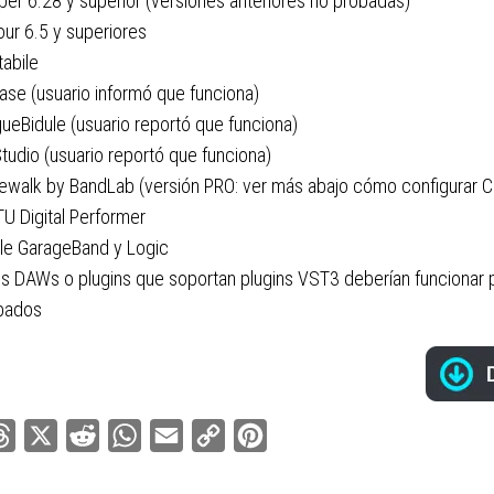
per 6.28 y superior (versiones anteriores no probadas)
ur 6.5 y superiores
abile
ase (usuario informó que funciona)
ueBidule (usuario reportó que funciona)
tudio (usuario reportó que funciona)
ewalk by BandLab (versión PRO: ver más abajo cómo configurar 
U Digital Performer
le GarageBand y Logic
os DAWs o plugins que soportan plugins VST3 deberían funcionar 
bados
ebook
Threads
X
Reddit
WhatsApp
Email
Copy
Pinterest
Link