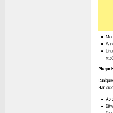
Mac
Win
Lin
razó
Plugin 
Cualquie
Han sid
Able
Bitw