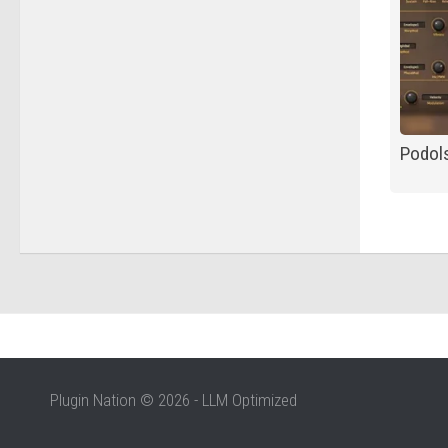
Podols
Plugin Nation © 2026 - LLM Optimized