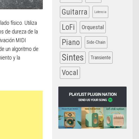
Guitarra
Latencia
ado físico. Utiliza
LoFi
Orquestal
os de dureza de la
tivación MIDI
Piano
Side-Chain
de un algoritmo de
Sintes
iento y la
Transiente
Vocal