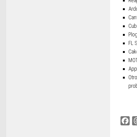
Rea
Ardo
Cant
Cub
Plog
FL S
Cak
MOT
App
Otr
pro
Fac