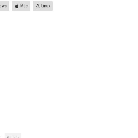
ows
Mac
Linux
:
Batería