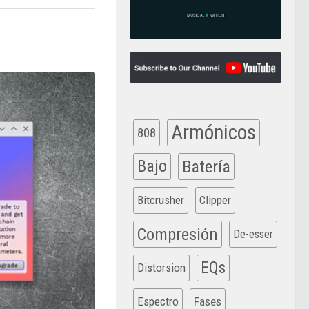
Armónicos
808
Bajo
Batería
Bitcrusher
Clipper
Compresión
De-esser
EQs
Distorsion
Espectro
Fases