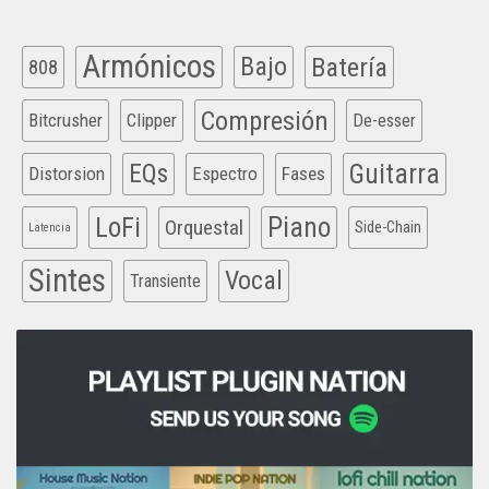
Armónicos
Bajo
Batería
808
Compresión
Bitcrusher
Clipper
De-esser
EQs
Guitarra
Distorsion
Espectro
Fases
Piano
LoFi
Orquestal
Side-Chain
Latencia
Sintes
Vocal
Transiente