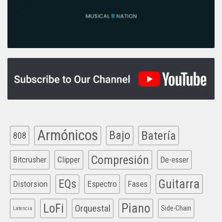
Armónicos
Bajo
Batería
808
Compresión
Bitcrusher
Clipper
De-esser
EQs
Guitarra
Distorsion
Espectro
Fases
Piano
LoFi
Orquestal
Side-Chain
Latencia