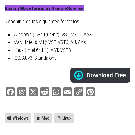
Analog Waveforms by SampleScience
Disponible en los siguientes formatos:
Windows (32-bit/64-bit): VST, VST3, AAX
Mac (Intel & M1): VST, VST3, AU, AAX
Linux (Intel 64-bit): VST, VST3
iOS: AUv3, Standalone
Facebook
Threads
X
Reddit
WhatsApp
Email
Copy
Pinterest
Link
Windows
Mac
Linux