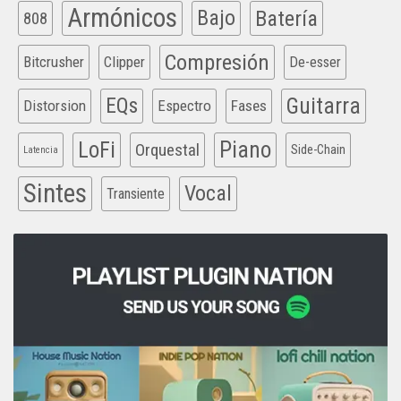
Armónicos
Bajo
Batería
808
Compresión
Bitcrusher
Clipper
De-esser
EQs
Guitarra
Distorsion
Espectro
Fases
Piano
LoFi
Orquestal
Side-Chain
Latencia
Sintes
Vocal
Transiente