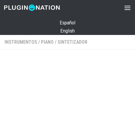
Saltar al contenido
Español
English
INSTRUMENTOS
/
PIANO
/
SINTETIZADOR