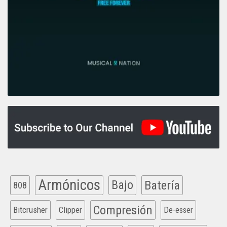
Armónicos
Bajo
Batería
808
Compresión
Bitcrusher
Clipper
De-esser