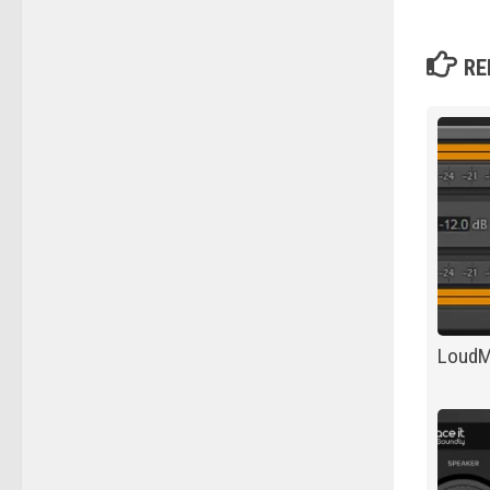
RE
Loud