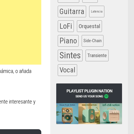
Guitarra
Latencia
LoFi
Orquestal
Piano
Side-Chain
Sintes
Transiente
Vocal
námica, o añada
ente interesante y