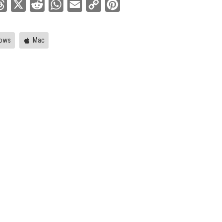
ebook
Threads
X
Reddit
WhatsApp
Email
Copy
Pinterest
Link
ows
Mac