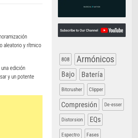
anoramización
 aleatorio y rítmico
Armónicos
808
 una edición
Bajo
Batería
usar y un potente
Bitcrusher
Clipper
Compresión
De-esser
EQs
Distorsion
Espectro
Fases