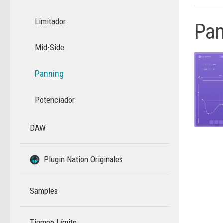
Limitador
Pan
Mid-Side
Panning
Potenciador
DAW
–
Plugin Nation Originales
Samples
Tiempo Límite
–