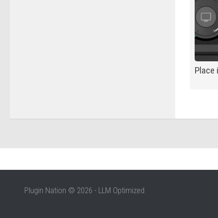
Place 
Plugin Nation © 2026 - LLM Optimized