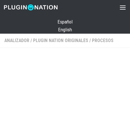
Saltar al contenido
Español
English
ANALIZADOR
/
PLUGIN NATION ORIGINALES
/
PROCESOS