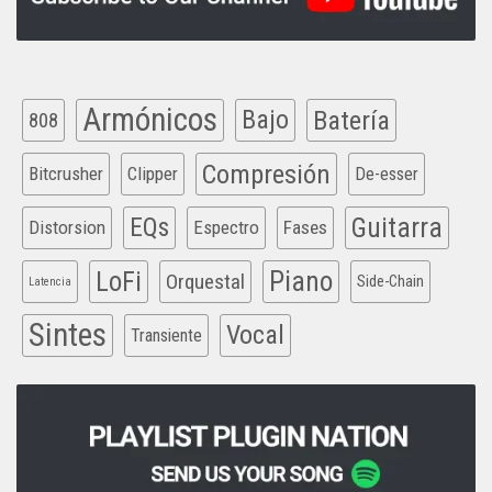
Armónicos
Bajo
Batería
808
Compresión
Bitcrusher
Clipper
De-esser
EQs
Guitarra
Distorsion
Espectro
Fases
Piano
LoFi
Orquestal
Side-Chain
Latencia
Sintes
Vocal
Transiente