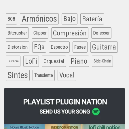
Armónicos
Bajo
Batería
808
Compresión
Bitcrusher
Clipper
De-esser
EQs
Guitarra
Distorsion
Espectro
Fases
Piano
LoFi
Orquestal
Side-Chain
Latencia
Sintes
Vocal
Transiente