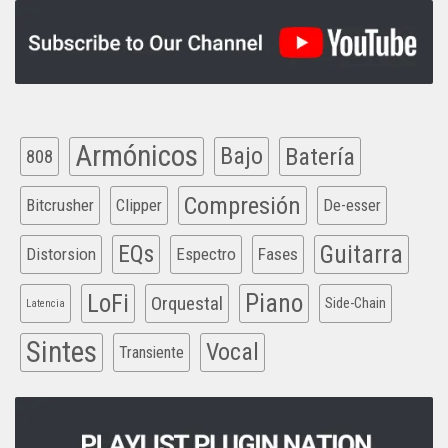
Armónicos
Bajo
Batería
808
Compresión
Bitcrusher
Clipper
De-esser
EQs
Guitarra
Distorsion
Espectro
Fases
Piano
LoFi
Orquestal
Side-Chain
Latencia
Sintes
Vocal
Transiente