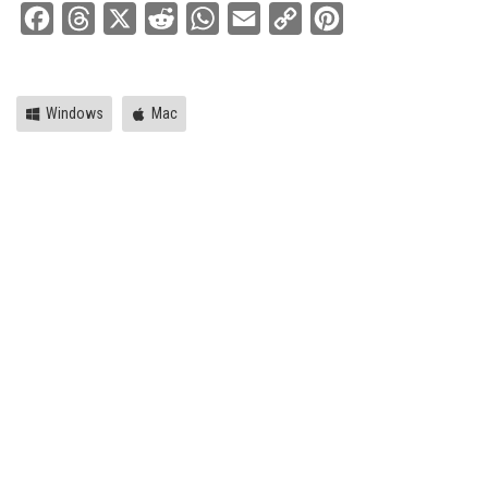
Facebook
Threads
X
Reddit
WhatsApp
Email
Copy
Pinterest
Link
Windows
Mac