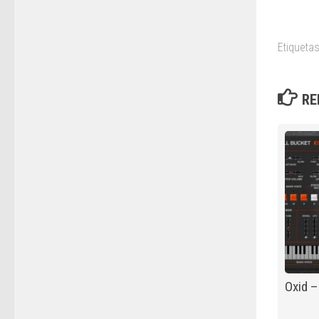
Etiquetas
RE
Oxid –