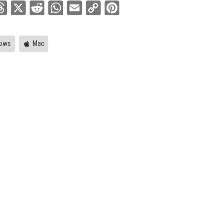
ebook
Threads
X
Reddit
WhatsApp
Email
Copy
Pinterest
Link
ows
Mac