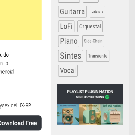
Guitarra
Latencia
LoFi
Orquestal
Piano
Side-Chain
Sintes
ruido
Transiente
illo
Vocal
nencial
Sysex del JX-8P