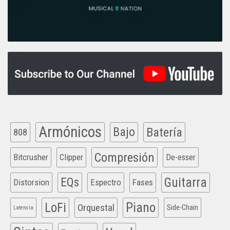
Armónicos
Bajo
Batería
808
Compresión
Bitcrusher
Clipper
De-esser
EQs
Guitarra
Distorsion
Espectro
Fases
Piano
LoFi
Orquestal
Side-Chain
Latencia