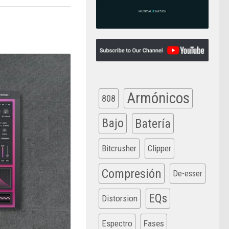
Armónicos
808
Bajo
Batería
Bitcrusher
Clipper
Compresión
De-esser
EQs
Distorsion
Espectro
Fases