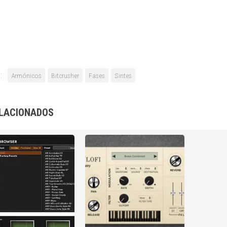
:
Armónicos
Bitcrusher
Fases
Sintes
LACIONADOS