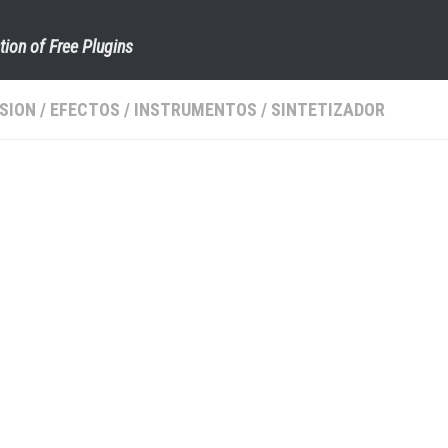
tion of Free Plugins
SION
/
EFECTOS
/
INSTRUMENTOS
/
SINTETIZADOR