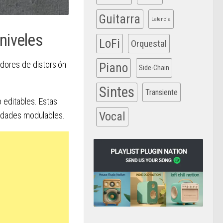
Guitarra
Latencia
niveles
LoFi
Orquestal
dores de distorsión
Piano
Side-Chain
Sintes
Transiente
 editables. Estas
Vocal
ntidades modulables.