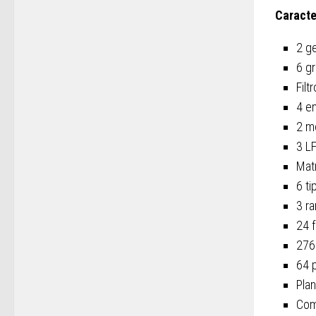
Caracte
2 g
6 g
Fil
4 e
2 m
3 L
Mat
6 t
3 r
24 
276
64 
Plan
Com