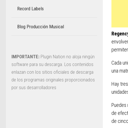
Record Labels
Blog Producción Musical
–
Regenc
envolven
permiten
IMPORTANTE:
Plugin Nation no aloja ningún
Cada uni
software para su descarga. Los contenidos
una matr
enlazan con los sitios oficiales de descarga
de los programas originales proporcionados
Hay tres
por sus desarrolladores
unidades
Puedes r
de efect
de cinc