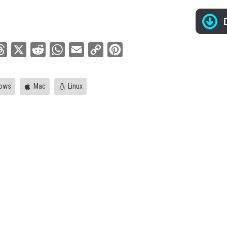
ebook
Threads
X
Reddit
WhatsApp
Email
Copy
Pinterest
Link
ows
Mac
Linux