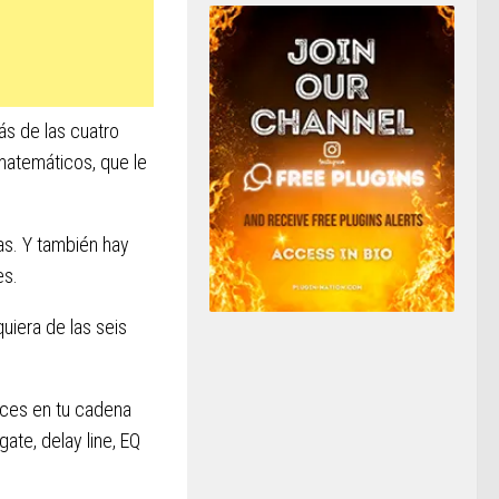
s de las cuatro
matemáticos, que le
as. Y también hay
es.
uiera de las seis
veces en tu cadena
gate, delay line, EQ