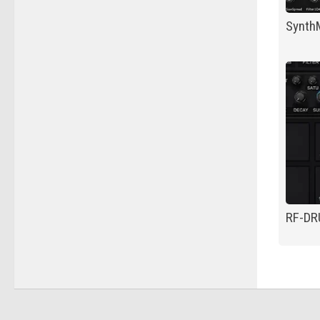
SynthM
RF-D