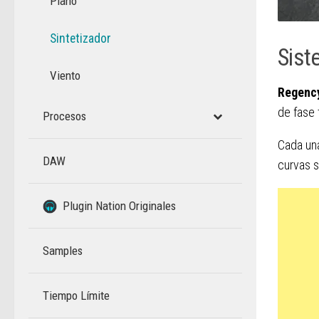
Piano
Sintetizador
Sist
Viento
Regenc
de fase 
Procesos
Cada una
DAW
curvas s
–
Plugin Nation Originales
Samples
Tiempo Límite
–