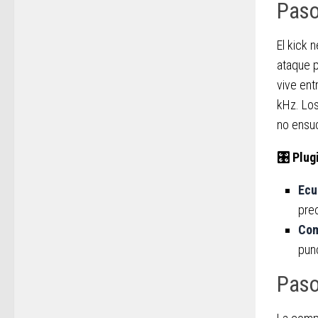
Paso
El kick 
ataque p
vive ent
kHz. Los
no ensuc
🎛
Plug
Ecu
prec
Com
pun
Paso