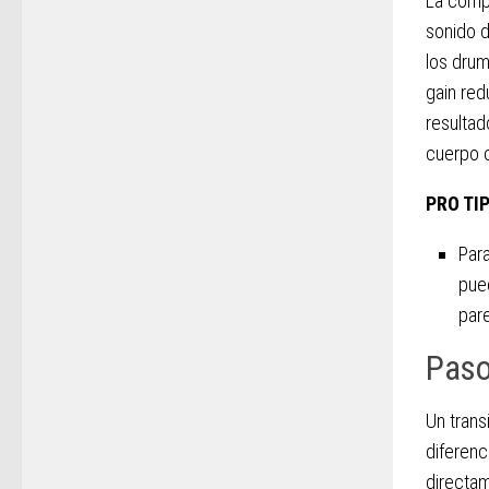
La compr
sonido d
los drum
gain red
resultad
cuerpo 
PRO TI
Para
pue
par
Paso
Un tran
diferenc
directam