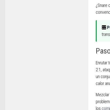
¿Snare c
convenc
🎛
P
tran
Paso
Enrutar 
2:1, ata
un conju
calor an
Mezclar 
problema
los
comp