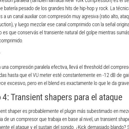
esión paralela (también llamada New York compression) es el se
e batería pesado de los grandes hits de hip-hop y rock. La técnic
s a un canal auxiliar con compresión muy agresiva (ratio alto, at
uction), y luego mezclar ese canal comprimido con la señal original
o es que conservás el transiente natural del golpe mientras sumás
comprimido.
P
 una compresión paralela efectiva, llevá el threshold del compre
das hasta que el VU meter esté constantemente en -12 dB de gai
ece excesivo, pero en el blend es exactamente lo que le da grave
 4: Transient shapers para el ataque
sient shaper es probablemente el plugin más subestimado en mez
ia de un compresor que trabaja en base al nivel, un transient shap
ente el ataque y el sustain del sonido. ¿Kick demasiado blando? S