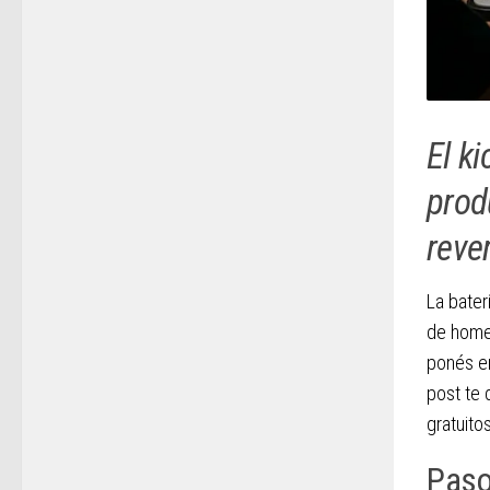
El ki
prod
reve
La bate
de home
ponés en
post te 
gratuitos
Paso