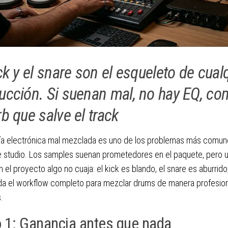
ck y el snare son el esqueleto de cual
ucción. Si suenan mal, no hay EQ, co
rb que salve el track
ría electrónica mal mezclada es uno de los problemas más comu
 studio. Los samples suenan prometedores en el paquete, pero u
 el proyecto algo no cuaja: el kick es blando, el snare es aburrido, e
da el workflow completo para mezclar drums de manera profesion
.
 1: Ganancia antes que nada