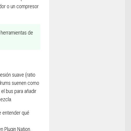
ador o un compresor
 herramientas de
esión suave (ratio
os drums suenen como
el bus para añadir
mezcla.
e entender qué
n Plugin Nation.