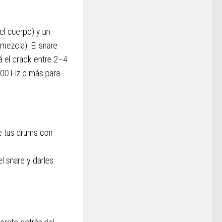
el cuerpo) y un
mezcla). El snare
á el crack entre 2–4
 500 Hz o más para
e tus drums con
el snare y darles