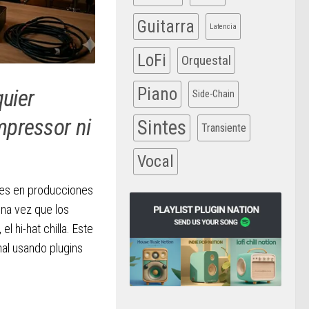
Guitarra
Latencia
LoFi
Orquestal
Piano
quier
Side-Chain
mpressor ni
Sintes
Transiente
Vocal
nes en producciones
na vez que los
l hi-hat chilla. Este
al usando plugins