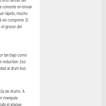
creto detrás del
a consiste en enviar
aque rápido, mucho
 sin comprimir. El
 el grosor del
sor tan bajo como
n reduction. Eso
dad al drum bus.
cla de drums. A
er manipula
ubí el ataque.