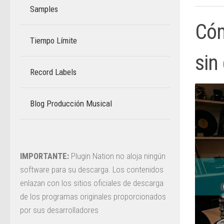
Samples
Cóm
Tiempo Límite
–
sin
Record Labels
Blog Producción Musical
–
IMPORTANTE:
Plugin Nation no aloja ningún
software para su descarga. Los contenidos
enlazan con los sitios oficiales de descarga
de los programas originales proporcionados
por sus desarrolladores