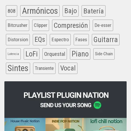
Armónicos
Bajo
Batería
808
Compresión
Bitcrusher
Clipper
De-esser
EQs
Guitarra
Distorsion
Espectro
Fases
Piano
LoFi
Orquestal
Side-Chain
Latencia
Sintes
Vocal
Transiente