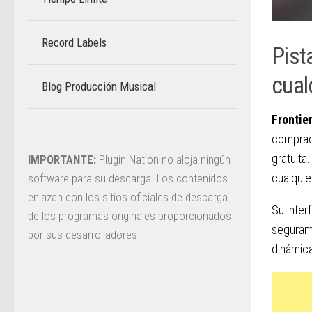
Record Labels
Pist
cual
Blog Producción Musical
–
Frontie
comprado
gratuita
IMPORTANTE:
Plugin Nation no aloja ningún
cualquie
software para su descarga. Los contenidos
enlazan con los sitios oficiales de descarga
Su inter
de los programas originales proporcionados
segurame
por sus desarrolladores
dinámica