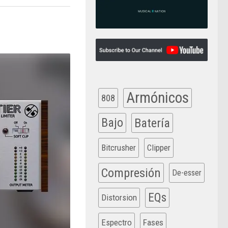
Armónicos
808
Bajo
Batería
Bitcrusher
Clipper
Compresión
De-esser
EQs
Distorsion
Espectro
Fases