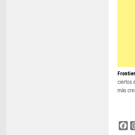
Frontie
ciertos 
más cre
Fac