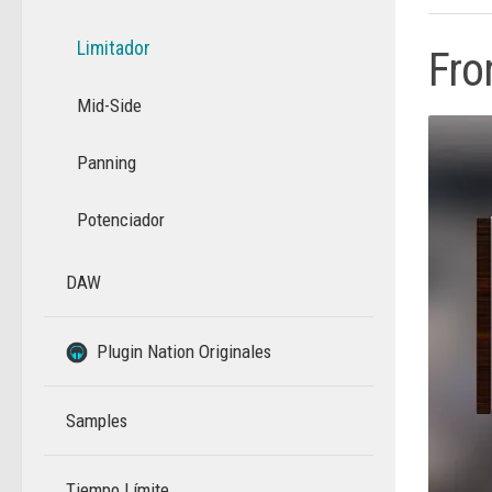
Limitador
Fro
Mid-Side
Panning
Potenciador
DAW
–
Plugin Nation Originales
Samples
Tiempo Límite
–