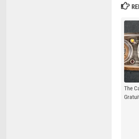
RE
The Ca
Gratui