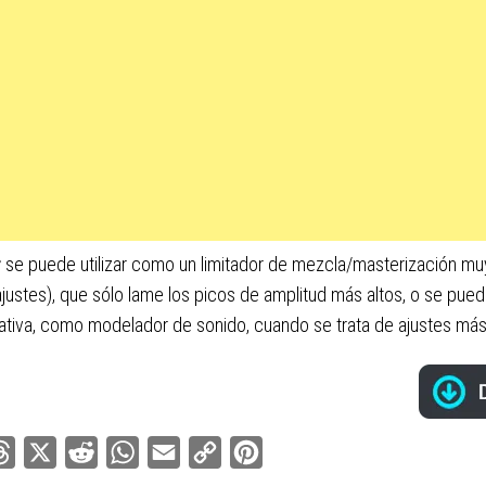
r
se puede utilizar como un limitador de mezcla/masterización mu
ajustes), que sólo lame los picos de amplitud más altos, o se puede
ativa, como modelador de sonido, cuando se trata de ajustes má
ebook
Threads
X
Reddit
WhatsApp
Email
Copy
Pinterest
Link