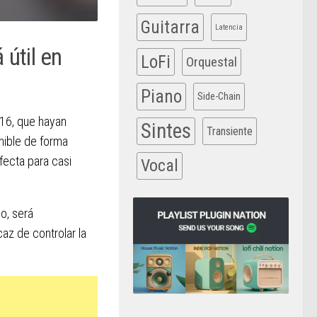
Guitarra
Latencia
 útil en
LoFi
Orquestal
Piano
Side-Chain
D16, que hayan
Sintes
Transiente
nible de forma
fecta para casi
Vocal
o, será
az de controlar la