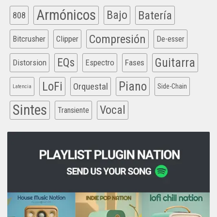
Armónicos
Bajo
Batería
808
Compresión
Bitcrusher
Clipper
De-esser
EQs
Guitarra
Distorsion
Espectro
Fases
Piano
LoFi
Orquestal
Side-Chain
Latencia
Sintes
Vocal
Transiente