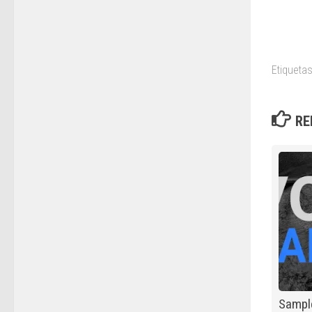
Etiquetas
RE
Sampl