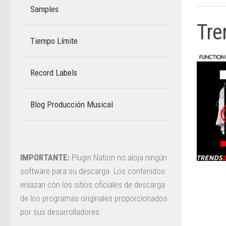
Samples
Tre
Tiempo Límite
–
Record Labels
Blog Producción Musical
–
IMPORTANTE:
Plugin Nation no aloja ningún
software para su descarga. Los contenidos
enlazan con los sitios oficiales de descarga
de los programas originales proporcionados
por sus desarrolladores