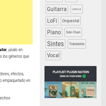
Guitarra
Latencia
LoFi
Orquestal
Piano
Side-Chain
Sintes
Transiente
utor
, ¡úsalo en
Vocal
os los géneros que
adores, efectos,
odo empaquetado en
rechos.