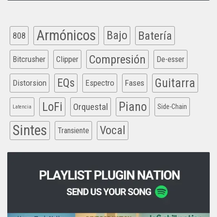
Armónicos
Bajo
Batería
808
Compresión
Bitcrusher
Clipper
De-esser
EQs
Guitarra
Distorsion
Espectro
Fases
Piano
LoFi
Orquestal
Side-Chain
Latencia
Sintes
Vocal
Transiente