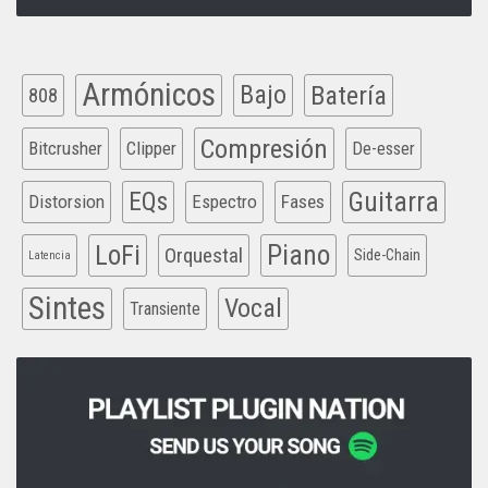
Armónicos
Bajo
Batería
808
Compresión
Bitcrusher
Clipper
De-esser
EQs
Guitarra
Distorsion
Espectro
Fases
Piano
LoFi
Orquestal
Side-Chain
Latencia
Sintes
Vocal
Transiente