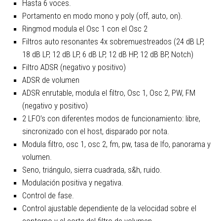
Hasta 6 voces.
Portamento en modo mono y poly (off, auto, on).
Ringmod modula el Osc 1 con el Osc 2
Filtros auto resonantes 4x sobremuestreados (24 dB LP,
18 dB LP, 12 dB LP, 6 dB LP, 12 dB HP, 12 dB BP, Notch)
Filtro ADSR (negativo y positivo)
ADSR de volumen
ADSR enrutable, modula el filtro, Osc 1, Osc 2, PW, FM
(negativo y positivo)
2 LFO’s con diferentes modos de funcionamiento: libre,
sincronizado con el host, disparado por nota.
Modula filtro, osc 1, osc 2, fm, pw, tasa de lfo, panorama y
volumen.
Seno, triángulo, sierra cuadrada, s&h, ruido.
Modulación positiva y negativa.
Control de fase.
Control ajustable dependiente de la velocidad sobre el
contorno y el corte del filtro de volumen.