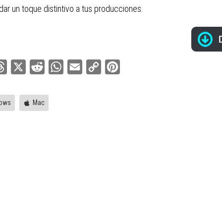
ar un toque distintivo a tus producciones.
ebook
Threads
X
Reddit
WhatsApp
Email
Copy
Pinterest
Link
ows
Mac