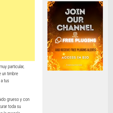
muy particular,
e un timbre
 a tus
nido grueso y con
urar toda su