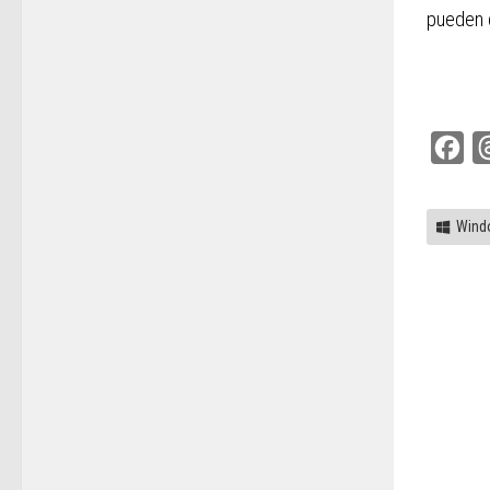
pueden d
Fac
Wind