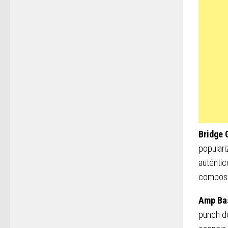
Bridge 
populari
auténtic
composi
Amp Ba
punch de