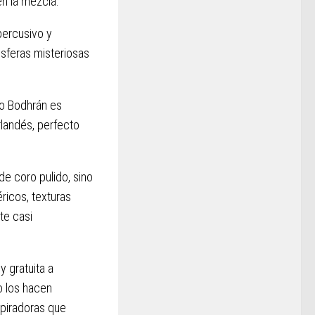
en la mezcla.
percusivo y
ósferas misteriosas
lo Bodhrán es
rlandés, perfecto
de coro pulido, sino
ricos, texturas
te casi
y gratuita a
do los hacen
spiradoras que