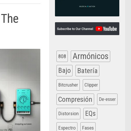
 The
Armónicos
808
Bajo
Batería
Bitcrusher
Clipper
Compresión
De-esser
EQs
Distorsion
Espectro
Fases