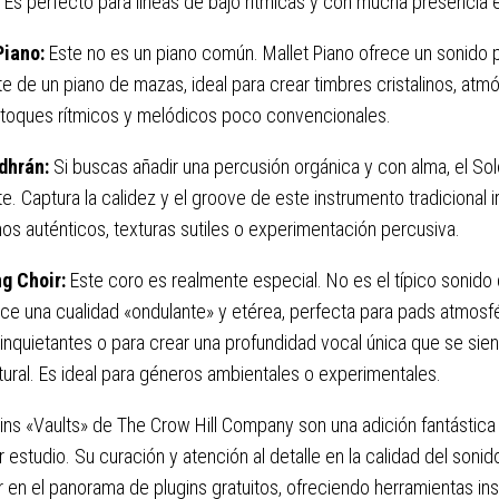
 Es perfecto para líneas de bajo rítmicas y con mucha presencia 
Piano:
Este no es un piano común. Mallet Piano ofrece un sonido 
e de un piano de mazas, ideal para crear timbres cristalinos, atm
 toques rítmicos y melódicos poco convencionales.
dhrán:
Si buscas añadir una percusión orgánica y con alma, el So
e. Captura la calidez y el groove de este instrumento tradicional i
mos auténticos, texturas sutiles o experimentación percusiva.
g Choir:
Este coro es realmente especial. No es el típico sonido 
ce una cualidad «ondulante» y etérea, perfecta para pads atmosfé
inquietantes o para crear una profundidad vocal única que se sien
ural. Es ideal para géneros ambientales o experimentales.
ins «Vaults» de The Crow Hill Company son una adición fantástica 
r estudio. Su curación y atención al detalle en la calidad del soni
 en el panorama de plugins gratuitos, ofreciendo herramientas in