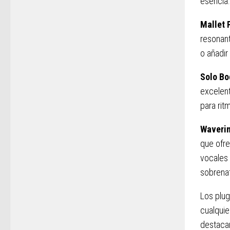
esencia.
Mallet 
resonant
o añadir
Solo Bo
excelent
para rit
Waverin
que ofre
vocales 
sobrenat
Los plug
cualquie
destacar