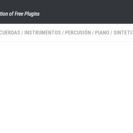
tion of Free Plugins
CUERDAS
/
INSTRUMENTOS
/
PERCUSIÓN
/
PIANO
/
SINTET