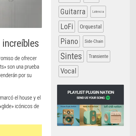
Guitarra
Latencia
LoFi
Orquestal
Piano
 increíbles
Side-Chain
Sintes
Transiente
romiso de ofrecer
lts» son una prueba
Vocal
prenderán por su
 marcó el house y el
 «glide» icónicos de