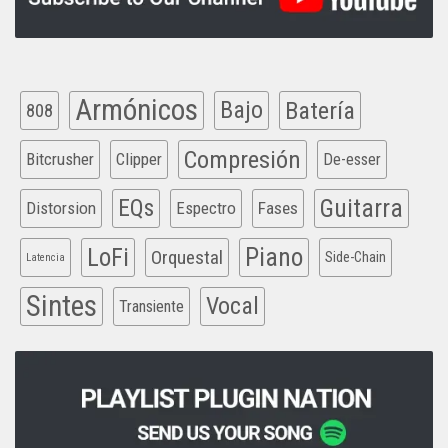
Armónicos
Bajo
Batería
808
Compresión
Bitcrusher
Clipper
De-esser
EQs
Guitarra
Distorsion
Espectro
Fases
Piano
LoFi
Orquestal
Side-Chain
Latencia
Sintes
Vocal
Transiente