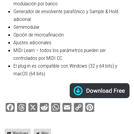
modulación por banco
Generador de envolvente parafónico y Sample & Hold
adicional
Semimodular
Opción de microafinación
Ajustes adicionales
MIDI Learn – todos los parámetros pueden ser
controlados por MIDI CC
El plug-in es compatible con Windows (32 y 64 bits) y
macOS (64 bits)
Facebook
Threads
X
Reddit
WhatsApp
Email
Copy
Pinterest
Link
Windows
Mac