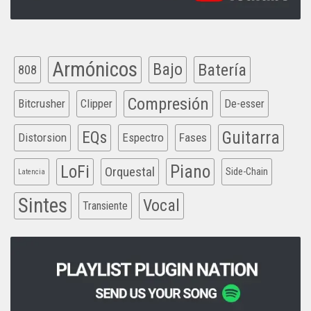
Armónicos
Bajo
Batería
808
Compresión
Bitcrusher
Clipper
De-esser
EQs
Guitarra
Distorsion
Espectro
Fases
Piano
LoFi
Orquestal
Side-Chain
Latencia
Sintes
Vocal
Transiente