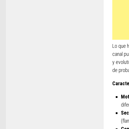
Lo que h
canal pu
y evolut
de proba
Caracte
Mot
dife
Sec
(fla
Con