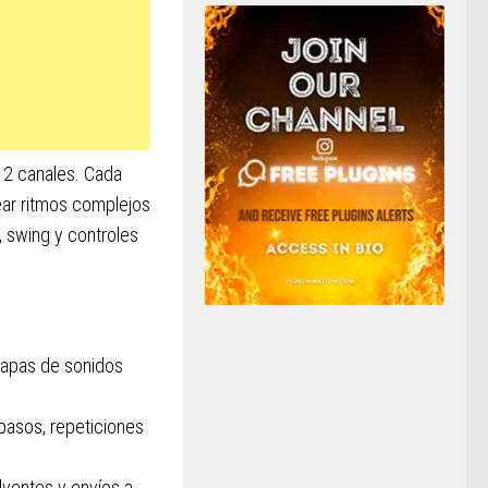
12 canales. Cada
ear ritmos complejos
, swing y controles
capas de sonidos
pasos, repeticiones
lventes y envíos a