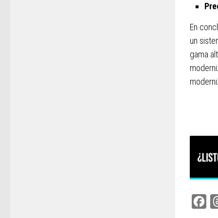
Pre
En concl
un sist
gama alt
moderniz
moderniz
Fac