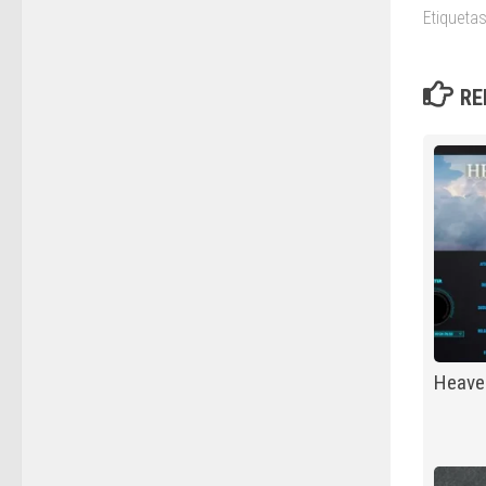
Etiquetas
RE
Heaven