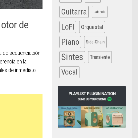
Guitarra
Latencia
motor de
LoFi
Orquestal
Piano
Side-Chain
ía de secuenciación
Sintes
Transiente
erencia en la
nales de inmediato.
Vocal