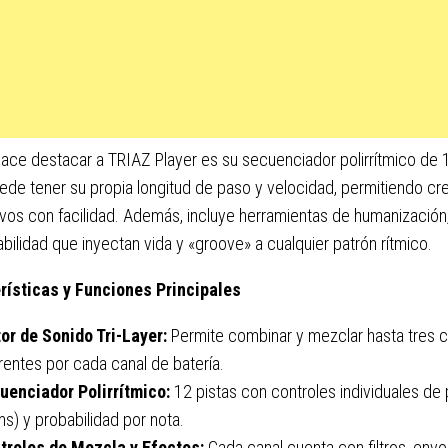
ace destacar a TRIAZ Player es su secuenciador polirrítmico de 
ede tener su propia longitud de paso y velocidad, permitiendo cr
ivos con facilidad. Además, incluye herramientas de humanización
bilidad que inyectan vida y «groove» a cualquier patrón rítmico.
rísticas y Funciones Principales
or de Sonido Tri-Layer:
Permite combinar y mezclar hasta tres 
rentes por cada canal de batería.
uenciador Polirrítmico:
12 pistas con controles individuales de 
ms) y probabilidad por nota.
troles de Mezcla y Efectos:
Cada canal cuenta con filtros, envo