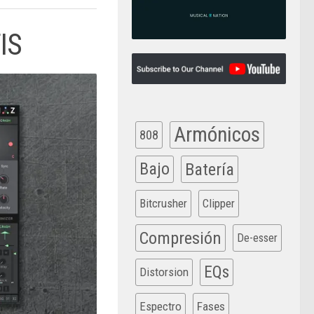
IS
Armónicos
808
Bajo
Batería
Bitcrusher
Clipper
Compresión
De-esser
EQs
Distorsion
Espectro
Fases