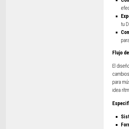
efec
Exp
tu 
Con
para
Flujo d
El diseñ
cambios 
para mús
idea rítm
Especif
Sis
For