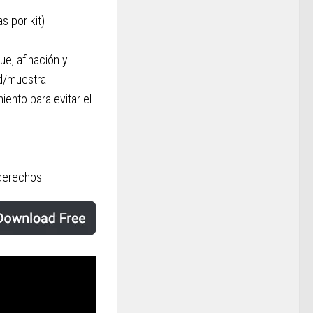
s por kit)
e, afinación y
ad/muestra
ento para evitar el
 derechos