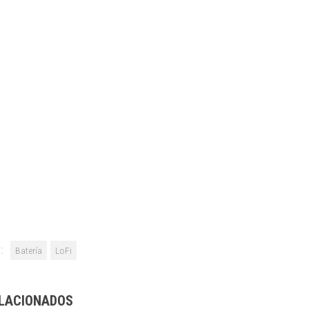
:
Batería
LoFi
LACIONADOS