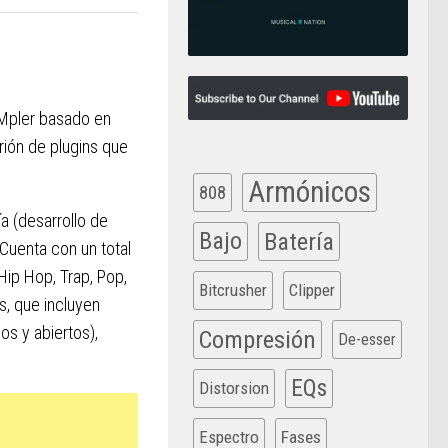
OMpler basado en
rión de plugins que
Armónicos
808
a (desarrollo de
Bajo
Batería
Cuenta con un total
Hip Hop, Trap, Pop,
Bitcrusher
Clipper
s, que incluyen
os y abiertos),
Compresión
De-esser
EQs
Distorsion
Espectro
Fases