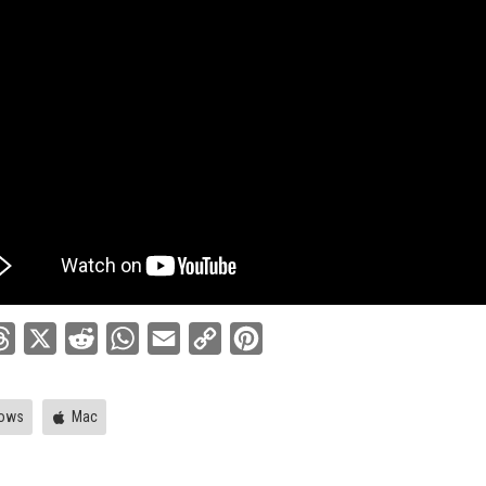
ebook
Threads
X
Reddit
WhatsApp
Email
Copy
Pinterest
Link
ows
Mac