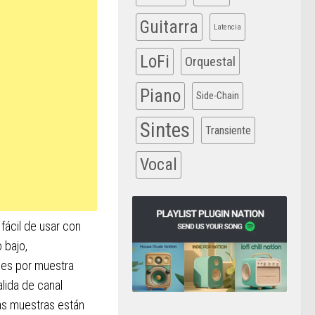
Guitarra
Latencia
LoFi
Orquestal
Piano
Side-Chain
Sintes
Transiente
Vocal
fácil de usar con
 bajo,
ales por muestra
alida de canal
as muestras están