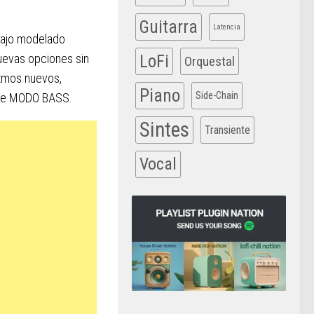
Guitarra
Latencia
 bajo modelado
nuevas opciones sin
LoFi
Orquestal
itmos nuevos,
Piano
Side-Chain
o de MODO BASS.
Sintes
Transiente
Vocal