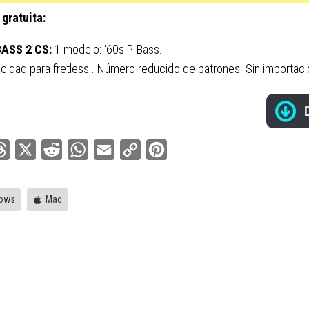
 gratuita:
ASS 2 CS:
1 modelo: ‘60s P-Bass.
cidad para fretless . Número reducido de patrones. Sin importaci
ebook
Threads
X
Reddit
WhatsApp
Email
Copy
Pinterest
Link
ows
Mac