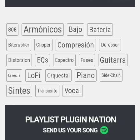
Armónicos
Bajo
Batería
808
Compresión
Bitcrusher
Clipper
De-esser
EQs
Guitarra
Distorsion
Espectro
Fases
Piano
LoFi
Orquestal
Side-Chain
Latencia
Sintes
Vocal
Transiente