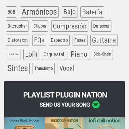
Armónicos
Bajo
Batería
808
Compresión
Bitcrusher
Clipper
De-esser
EQs
Guitarra
Distorsion
Espectro
Fases
Piano
LoFi
Orquestal
Side-Chain
Latencia
Sintes
Vocal
Transiente