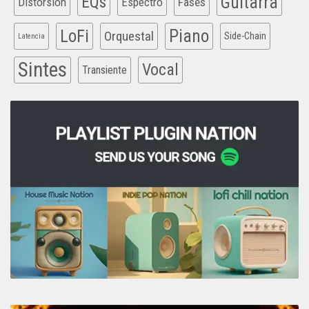
EQs
Guitarra
Distorsion
Espectro
Fases
Piano
LoFi
Orquestal
Side-Chain
Latencia
Sintes
Vocal
Transiente