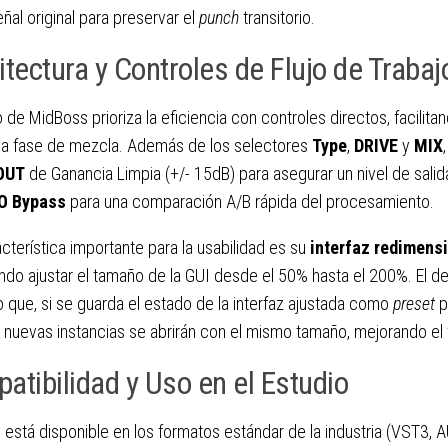
eñal original para preservar el
punch
transitorio.
itectura y Controles de Flujo de Trabaj
o de MidBoss prioriza la eficiencia con controles directos, facilita
 la fase de mezcla. Además de los selectores
Type
,
DRIVE
y
MIX
OUT
de Ganancia Limpia (+/- 15dB) para asegurar un nivel de salida
/O Bypass
para una comparación A/B rápida del procesamiento.
cterística importante para la usabilidad es su
interfaz redimens
ndo ajustar el tamaño de la GUI desde el 50% hasta el 200%. El de
 que, si se guarda el estado de la interfaz ajustada como
preset
p
 nuevas instancias se abrirán con el mismo tamaño, mejorando el f
atibilidad y Uso en el Estudio
está disponible en los formatos estándar de la industria (VST3, 