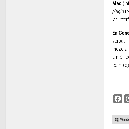
Mac
(In
plugin
re
las inte
En Conc
versátil
mezcla, 
armónico
complej
Fac
Wind