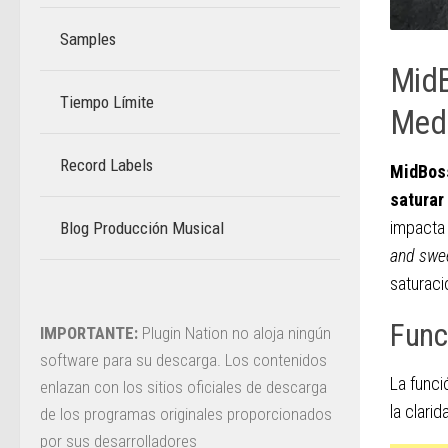
Samples
MidB
Tiempo Límite
–
Med
Record Labels
MidBos
saturar
impacta 
Blog Producción Musical
–
and swe
saturaci
Func
IMPORTANTE:
Plugin Nation no aloja ningún
software para su descarga. Los contenidos
La funci
enlazan con los sitios oficiales de descarga
la clari
de los programas originales proporcionados
por sus desarrolladores