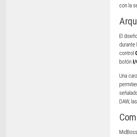
con la s
Arqu
El diseñ
durante
control
botón
I
Una cara
permitie
señalado
DAW, las
Comp
MidBoss 