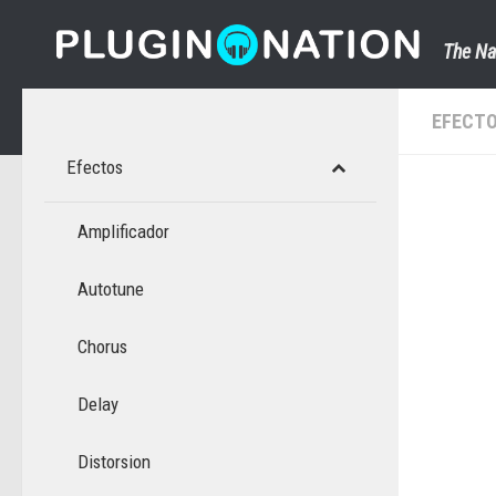
Saltar al contenido
The Na
EFECT
Efectos
Amplificador
Autotune
Chorus
Delay
Distorsion