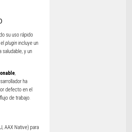
o
ndo su uso rápido
, el
plugin
incluye un
 saludable, y un
ionable
,
sarrollador ha
or defecto en el
lujo de trabajo.
AU, AAX Native) para