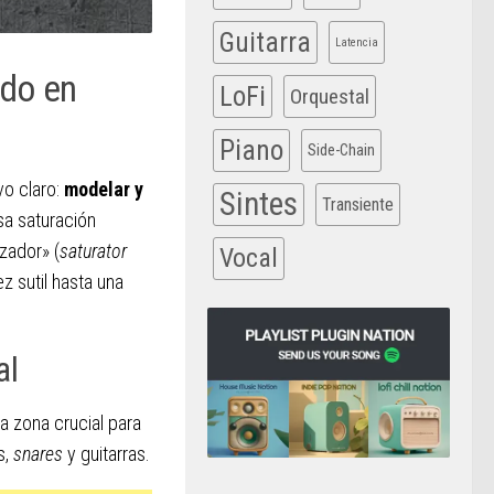
Guitarra
Latencia
ado en
LoFi
Orquestal
Piano
Side-Chain
o claro:
modelar y
Sintes
Transiente
sa saturación
zador» (
saturator
Vocal
ez sutil hasta una
al
a zona crucial para
s,
snares
y guitarras.