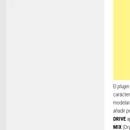
El
plugin
carácter
modelará
añadir p
DRIVE
aj
MIX
(Dry