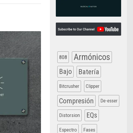
Armónicos
808
Bajo
Batería
Bitcrusher
Clipper
Compresión
De-esser
EQs
Distorsion
Espectro
Fases