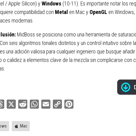
tel / Apple Silicon) y
Windows
(10-11). Es importante notar los requ
quiere compatibilidad con
Metal
en Mac y
OpenGL
en Windows, 
rfaces modernas.
lusión:
MidBoss se posiciona como una herramienta de saturació
. Con seis algoritmos tonales distintos y un control intuitivo sobre l
es una adición valiosa para cualquier ingeniero que busque añadir
 o calidez a elementos clave de la mezcla sin complicarse con 
as.
ebook
Threads
X
Reddit
WhatsApp
Email
Copy
Pinterest
Link
ows
Mac