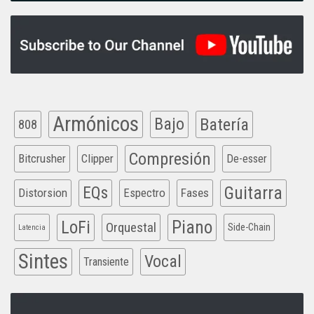
Armónicos
Bajo
Batería
808
Compresión
Bitcrusher
Clipper
De-esser
EQs
Guitarra
Distorsion
Espectro
Fases
Piano
LoFi
Orquestal
Side-Chain
Latencia
Sintes
Vocal
Transiente