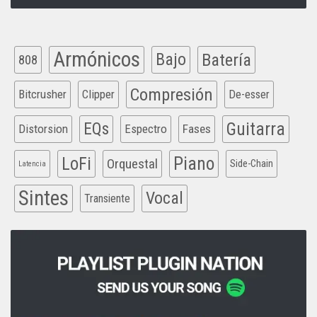
Armónicos
Bajo
Batería
808
Compresión
Bitcrusher
Clipper
De-esser
EQs
Guitarra
Distorsion
Espectro
Fases
Piano
LoFi
Orquestal
Side-Chain
Latencia
Sintes
Vocal
Transiente