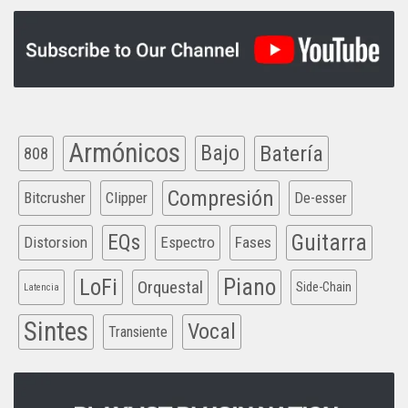
Armónicos
Bajo
Batería
808
Compresión
Bitcrusher
Clipper
De-esser
EQs
Guitarra
Distorsion
Espectro
Fases
Piano
LoFi
Orquestal
Side-Chain
Latencia
Sintes
Vocal
Transiente