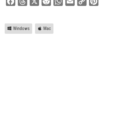
Facebook
Threads
X
Reddit
WhatsApp
Email
Copy
Pinterest
Link
Windows
Mac