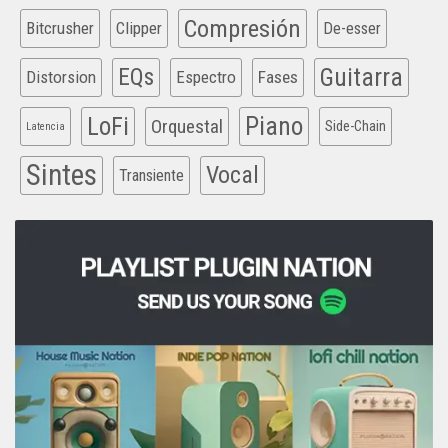
Compresión
Bitcrusher
Clipper
De-esser
EQs
Guitarra
Distorsion
Espectro
Fases
Piano
LoFi
Orquestal
Side-Chain
Latencia
Sintes
Vocal
Transiente