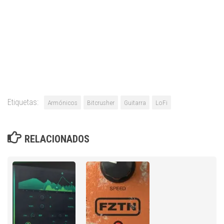
Etiquetas:
Armónicos
Bitcrusher
Guitarra
LoFi
RELACIONADOS