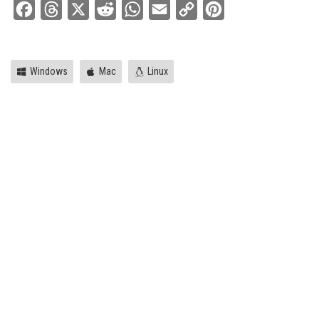
Facebook
Threads
X
Reddit
WhatsApp
Email
Copy
Pinterest
Link
Windows
Mac
Linux