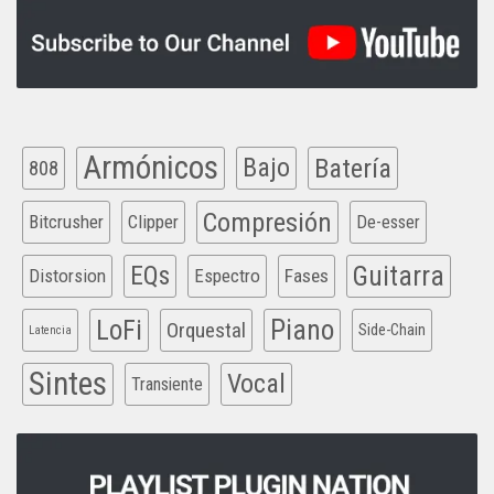
Armónicos
Bajo
Batería
808
Compresión
Bitcrusher
Clipper
De-esser
EQs
Guitarra
Distorsion
Espectro
Fases
Piano
LoFi
Orquestal
Side-Chain
Latencia
Sintes
Vocal
Transiente