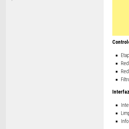
Control
Eta
Red
Red
Fil
Interfa
Inte
Limp
Info