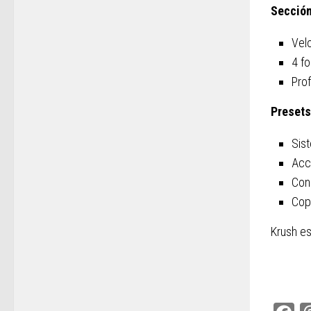
Sección
Vel
4 f
Pro
Presets
Sis
Acc
Con
Copi
Krush e