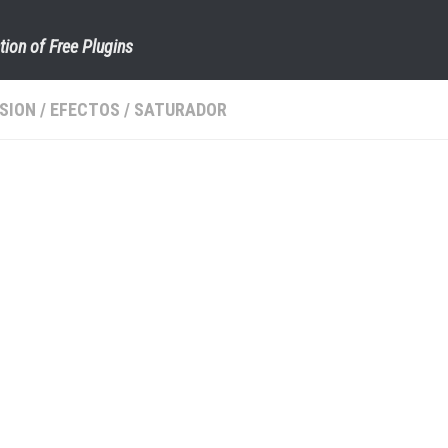
tion of Free Plugins
SION
/
EFECTOS
/
SATURADOR