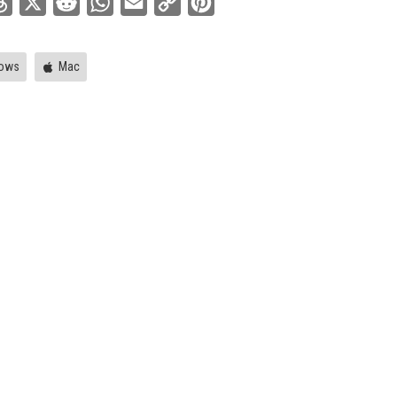
ebook
Threads
X
Reddit
WhatsApp
Email
Copy
Pinterest
Link
ows
Mac