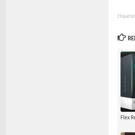
Etiquetas
RE
Flex R