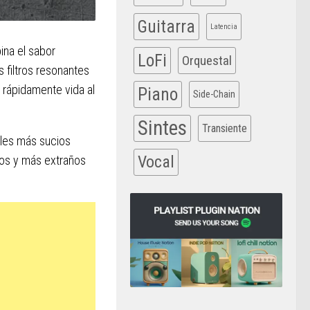
Guitarra
Latencia
ina el sabor
LoFi
Orquestal
s filtros resonantes
rápidamente vida al
Piano
Side-Chain
Sintes
Transiente
ales más sucios
Vocal
cos y más extraños