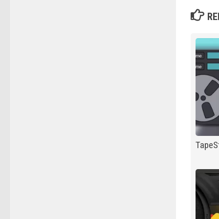
RE
TapeS