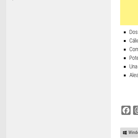
Dos 
Cál
Comp
Pote
Una
Alea
Fac
Wind