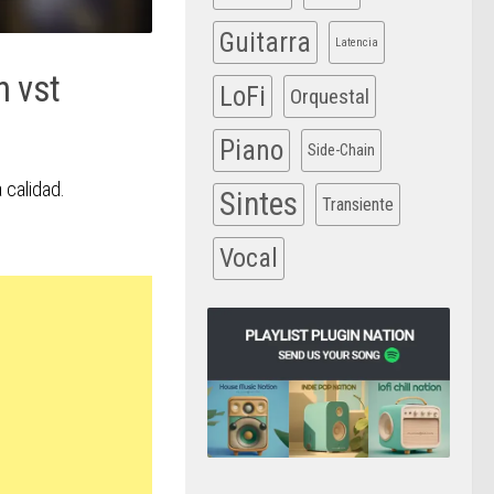
Guitarra
Latencia
n vst
LoFi
Orquestal
Piano
Side-Chain
 calidad.
Sintes
Transiente
Vocal