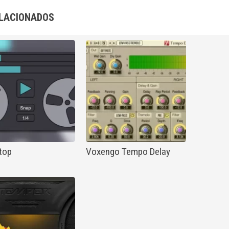
LACIONADOS
top
Voxengo Tempo Delay