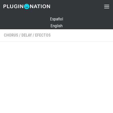
Saltar al contenido
Español
English
CHORUS
/
DELAY
/
EFECTOS