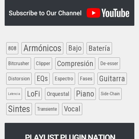
Armónicos
Bajo
Batería
808
Compresión
Bitcrusher
Clipper
De-esser
EQs
Guitarra
Distorsion
Espectro
Fases
Piano
LoFi
Orquestal
Side-Chain
Latencia
Sintes
Vocal
Transiente