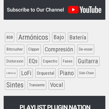
Armónicos
Bajo
Batería
808
Compresión
Bitcrusher
Clipper
De-esser
EQs
Guitarra
Distorsion
Espectro
Fases
Piano
LoFi
Orquestal
Side-Chain
Latencia
Sintes
Vocal
Transiente