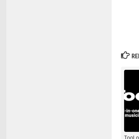
RE
TooLos