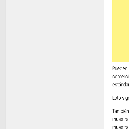
Puedes r
comercia
estándar
Esto sig
También 
muestras
muestras