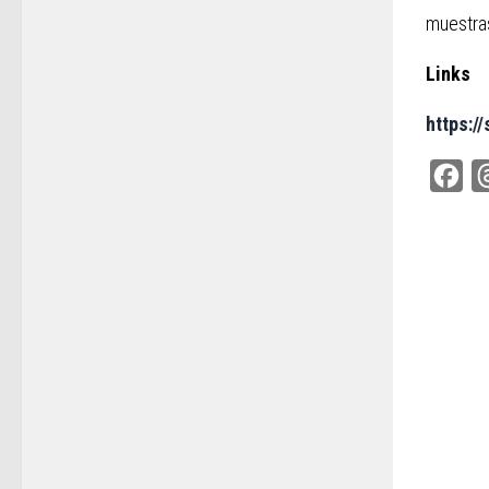
muestras
Links
https:/
Fac