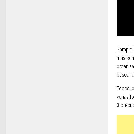
Sample F
más senc
organiza
buscand
Todos lo
varias f
3 crédit