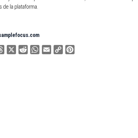
 de la plataforma.
/samplefocus.com
ebook
Threads
X
Reddit
WhatsApp
Email
Copy
Pinterest
Link