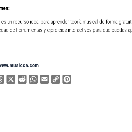
men:
es un recurso ideal para aprender teoría musical de forma gratuita
edad de herramientas y ejercicios interactivos para que puedas a
/www.musicca.com
ebook
Threads
X
Reddit
WhatsApp
Email
Copy
Pinterest
Link