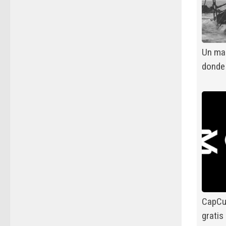
Un ma
donde
CapCut
gratis