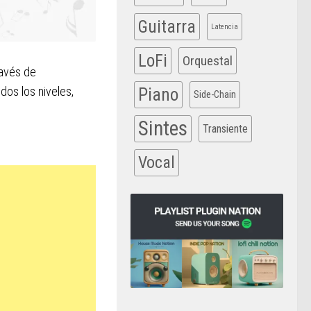
Guitarra
Latencia
LoFi
Orquestal
ravés de
dos los niveles,
Piano
Side-Chain
Sintes
Transiente
Vocal