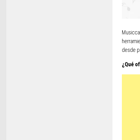
Musicca 
herramie
desde pr
¿Qué o