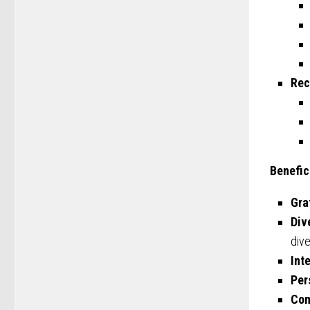
Rec
Benefic
Gra
Div
dive
Int
Per
Com