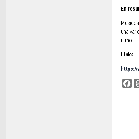
En resu
Musicca 
una vari
ritmo.
Links
https:/
Fac