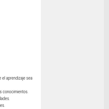
e el aprendizaje sea
us conocimientos.
dades.
es.