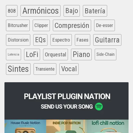
Armónicos
Bajo
Batería
808
Compresión
Bitcrusher
Clipper
De-esser
EQs
Guitarra
Distorsion
Espectro
Fases
Piano
LoFi
Orquestal
Side-Chain
Latencia
Sintes
Vocal
Transiente